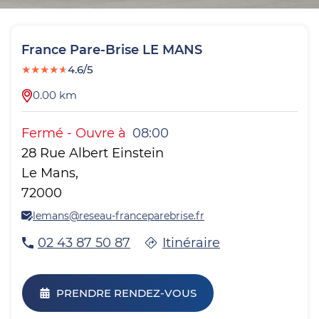
France Pare-Brise
LE MANS
★
★
★
★
★
4.6/5
0.00
km
Fermé
-
Ouvre à
08:00
28 Rue Albert Einstein
Le Mans
,
72000
lemans@reseau-franceparebrise.fr
02 43 87 50 87
Itinéraire
PRENDRE RENDEZ-VOUS