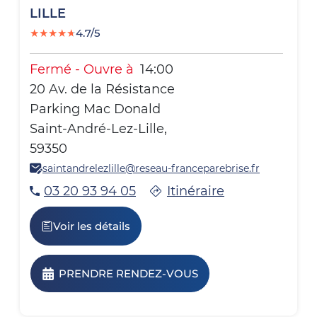
LILLE
★
★
★
★
★
4.7/5
Fermé
-
Ouvre à
14:00
20 Av. de la Résistance
Parking Mac Donald
Saint-André-Lez-Lille
,
59350
saintandrelezlille@reseau-franceparebrise.fr
Itinéraire
03 20 93 94 05
Voir les détails
PRENDRE RENDEZ-VOUS