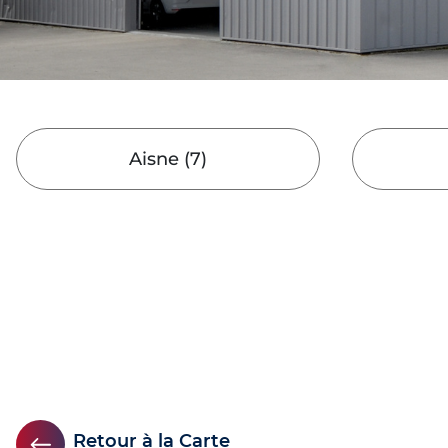
Aisne
(
7
)
Retour à la Carte