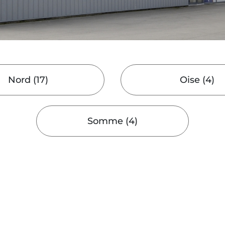
Nord
(
17
)
Oise
(
4
)
Somme
(
4
)