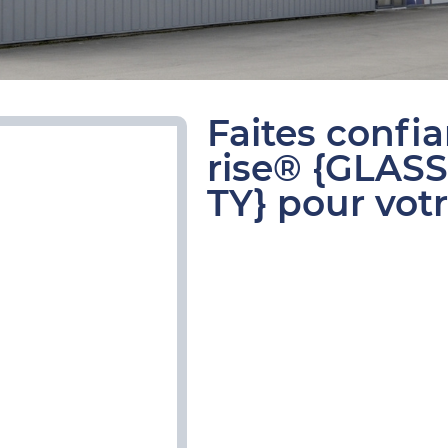
Faites confi
rise® {GLAS
TY} pour votr