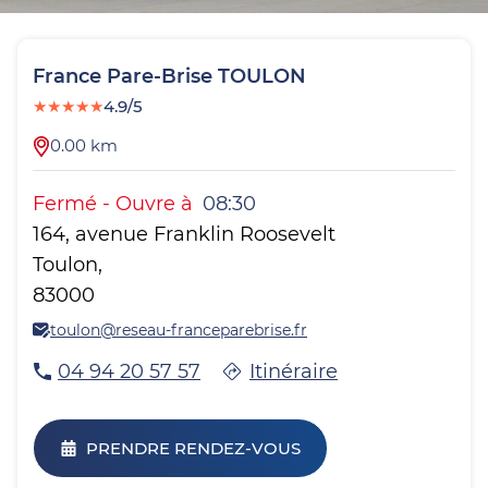
France Pare-Brise
TOULON
★
★
★
★
★
4.9/5
0.00
km
Fermé
-
Ouvre à
08:30
164, avenue Franklin Roosevelt
Toulon
,
83000
toulon@reseau-franceparebrise.fr
04 94 20 57 57
Itinéraire
PRENDRE RENDEZ-VOUS