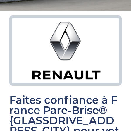
Faites confiance à F
rance Pare-Brise®
{GLASSDRIVE_ADD
RESS_CITY} pour vot