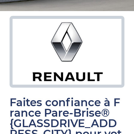
Faites confiance à F
rance Pare-Brise®
{GLASSDRIVE_ADD
RESS_CITY} pour vot