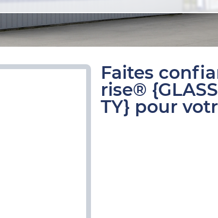
Faites confi
rise® {GLAS
TY} pour votr