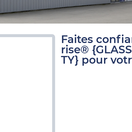
Faites confi
rise® {GLAS
TY} pour votr