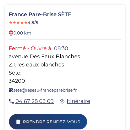
France Pare-Brise
SÈTE
★
★
★
★
★
4.8/5
0.00
km
Fermé
-
Ouvre à
08:30
avenue Des Eaux Blanches
Z.I. les eaux blanches
Sète
,
34200
sete@reseau-franceparebrise.fr
04 67 28 03 09
Itinéraire
PRENDRE RENDEZ-VOUS