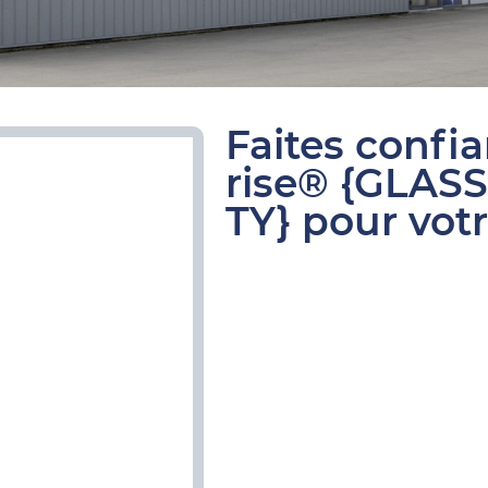
Faites confi
rise® {GLAS
TY} pour votr