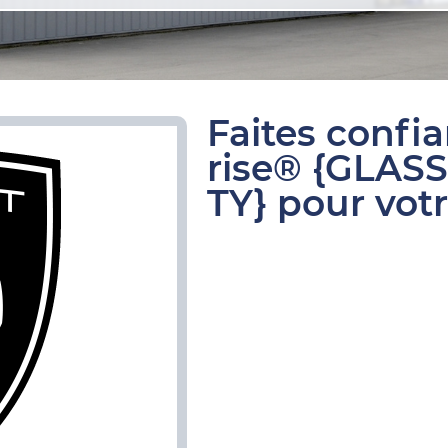
Faites confi
rise® {GLAS
TY} pour vot