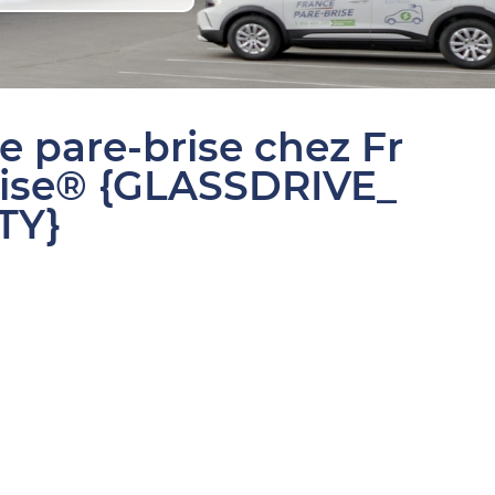
e pare-brise chez Fr
rise® {GLASSDRIVE_
TY}