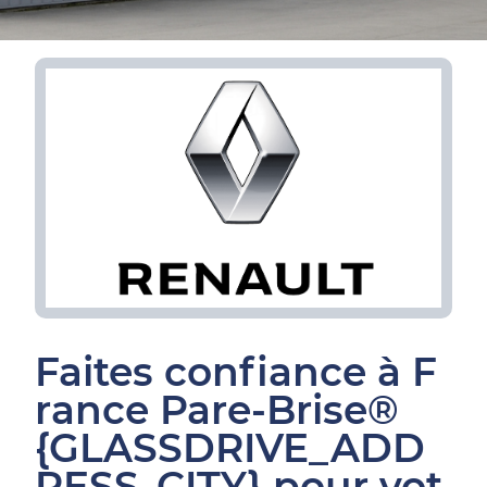
Faites confiance à F
rance Pare-Brise®
{GLASSDRIVE_ADD
RESS_CITY} pour vot