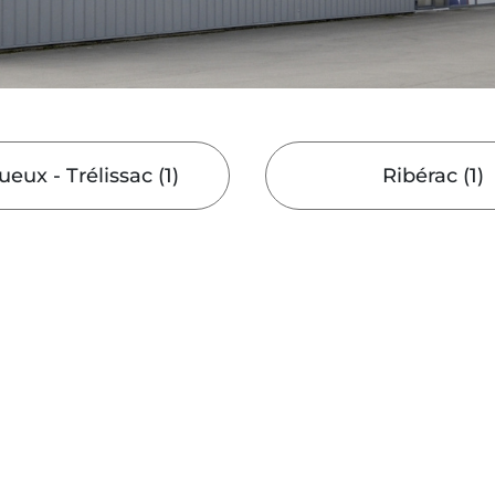
ueux - Trélissac
(
1
)
Ribérac
(
1
)