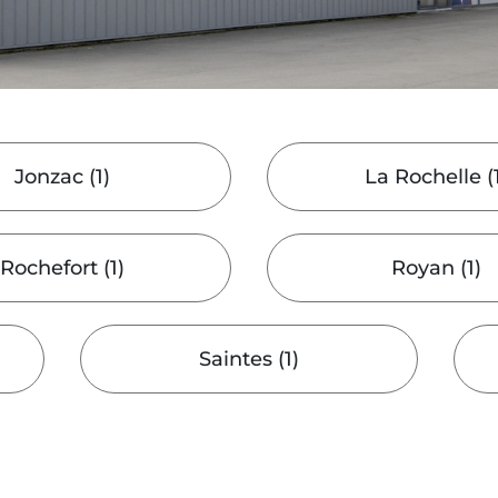
Jonzac
(
1
)
La Rochelle
(
Rochefort
(
1
)
Royan
(
1
)
Saintes
(
1
)