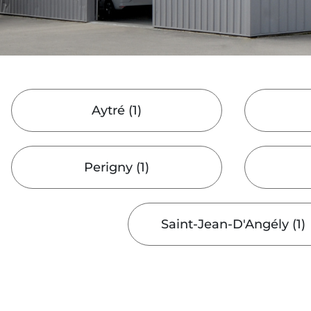
Aytré
(
1
)
Perigny
(
1
)
Saint-Jean-D'Angély
(
1
)