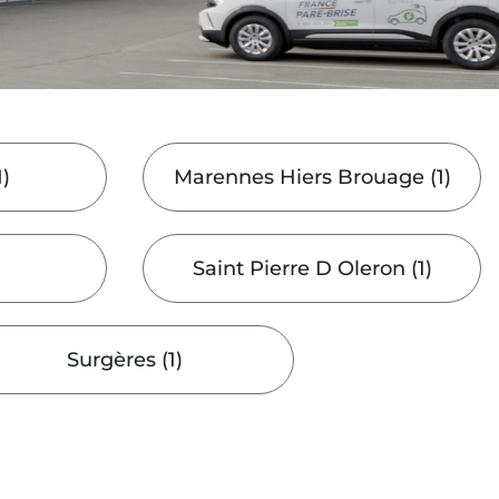
1
)
Marennes Hiers Brouage
(
1
)
Saint Pierre D Oleron
(
1
)
Surgères
(
1
)