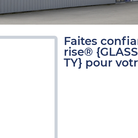
Faites confi
rise® {GLAS
TY} pour votr