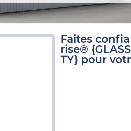
Faites confi
rise® {GLAS
TY} pour votr