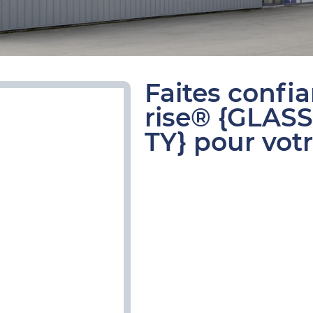
Faites confi
rise® {GLAS
TY} pour votr