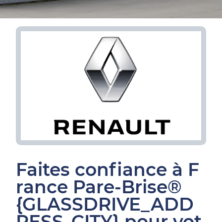
Faites confiance à F
rance Pare-Brise®
{GLASSDRIVE_ADD
RESS_CITY} pour vot