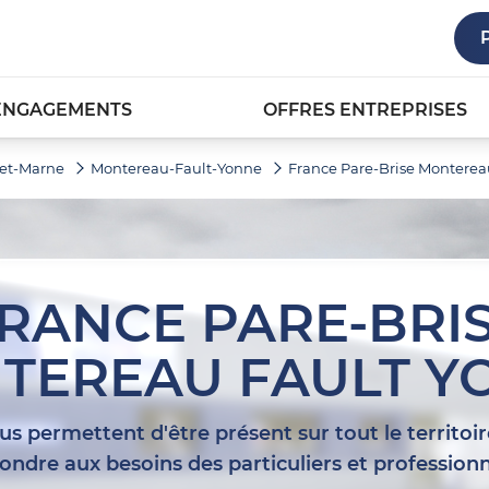
ENGAGEMENTS
OFFRES ENTREPRISES
-et-Marne
Montereau-Fault-Yonne
France Pare-Brise Monterea
RANCE PARE-BRI
TEREAU FAULT Y
s permettent d'être présent sur tout le territoir
ondre aux besoins des particuliers et professionn