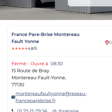
France Pare-Brise
Montereau
Fault Yonne
0
★
★
★
★
★
4.8/5
Fermé
-
Ouvre à
08:30
15 Route de Bray
Montereau-Fault-Yonne
,
77130
montereaufaultyonne@reseau-
franceparebrise.fr
01 75 15 79 56
Itinéraire