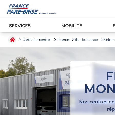
SERVICES
MOBILITÉ
Carte des centres
France
Île-de-France
Seine
F
MON
Nos centres nou
rép