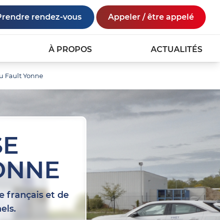
Prendre rendez-vous
Appeler / être appelé
À PROPOS
ACTUALITÉS
u Fault Yonne
SE
ONNE
e français et de
els.