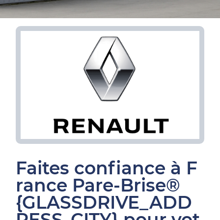
Faites confiance à F
rance Pare-Brise®
{GLASSDRIVE_ADD
RESS_CITY} pour vot