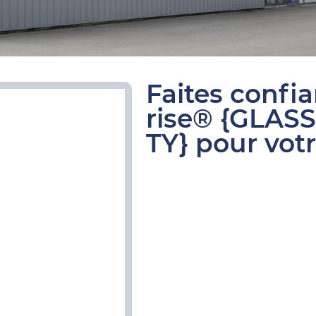
Faites confi
rise® {GLAS
TY} pour votr