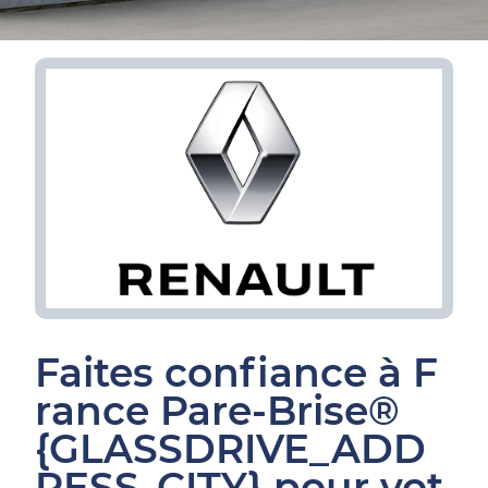
Faites confiance à F
rance Pare-Brise®
{GLASSDRIVE_ADD
RESS_CITY} pour vot