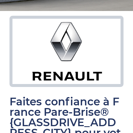
Faites confiance à F
rance Pare-Brise®
{GLASSDRIVE_ADD
RESS_CITY} pour vot