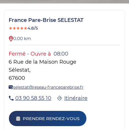
France Pare-Brise
SELESTAT
★
★
★
★
★
4.8/5
0.00
km
Fermé
-
Ouvre à
08:00
6 Rue de la Maison Rouge
Sélestat
,
67600
selestat@reseau-franceparebrise.fr
03 90 58 55 10
Itinéraire
PRENDRE RENDEZ-VOUS