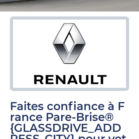
Faites confiance à F
rance Pare-Brise®
{GLASSDRIVE_ADD
RESS_CITY} pour vot