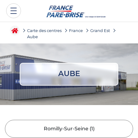
Carte des centres
France
Grand Est
Aube
AUBE
Romilly-Sur-Seine
(
1
)