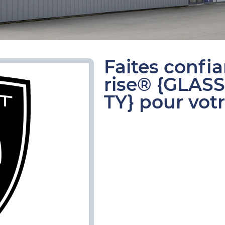
Faites confi
rise® {GLAS
TY} pour vot