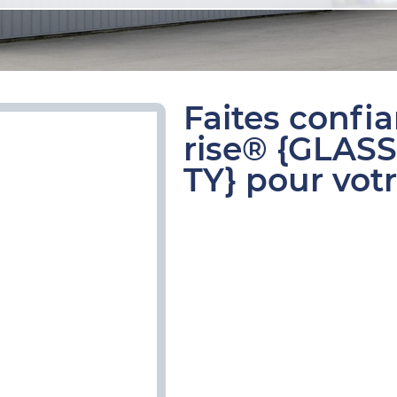
Faites confi
rise® {GLAS
TY} pour votr