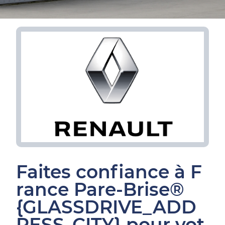
Faites confiance à F
rance Pare-Brise®
{GLASSDRIVE_ADD
RESS_CITY} pour vot