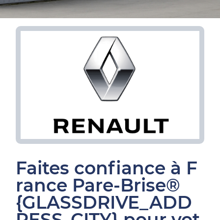
Faites confiance à F
rance Pare-Brise®
{GLASSDRIVE_ADD
RESS_CITY} pour vot