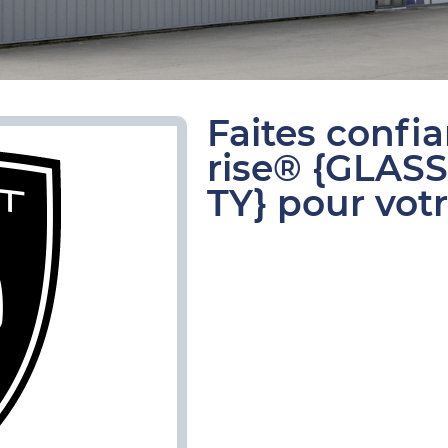
Faites confi
rise® {GLAS
TY} pour vot