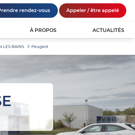
Prendre rendez-vous
Appeler / être appelé
À PROPOS
ACTUALITÉS
N LES BAINS
Peugeot
SE