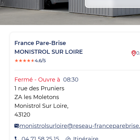
France Pare-Brise
MONISTROL SUR LOIRE
0
★
★
★
★
★
4.6/5
Fermé
-
Ouvre à
08:30
1 rue des Pruniers
ZA les Moletons
Monistrol Sur Loire
,
43120
monistrolsurloire@reseau-franceparebrise.
04 71 58 25 15
Itinéraire