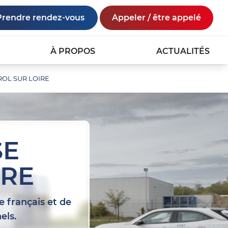
Prendre rendez-vous
Appeler / être appelé
À PROPOS
ACTUALITÉS
TROL SUR LOIRE
SE
IRE
e français et de
els.