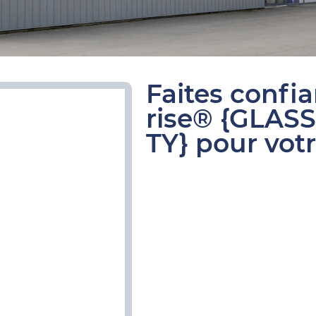
Faites confi
rise® {GLAS
TY} pour votr